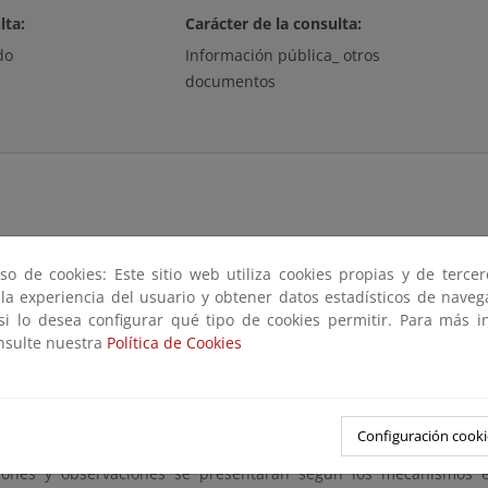
lta:
Carácter de la consulta:
do
Información pública_ otros
documentos
dad con lo dispuesto en el artículo 74 de la Ley 22/1988, de 28 de
so de cookies: Este sitio web utiliza cookies propias y de terce
to 876/2014, de 10 de octubre, por el que se aprueba el Regla
 la experiencia del usuario y obtener datos estadísticos de nave
 referencia por un plazo de veinte (20) días hábiles, dentro del cu
 si lo desea configurar qué tipo de cookies permitir. Para más i
, en su caso, presentar las alegaciones y observaciones que se est
onsulte nuestra
Política de Cookies
tación podrá consultarse en esta página.
o plazo puede ser examinado el expediente, mediante cita previa
n la Plaza Pío XII, nº 6, 3ª planta de Donostia-San Sebastián en hor
Configuración cooki
iones y observaciones se presentarán según los mecanismos e