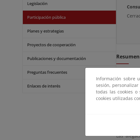
Legislación
Consu
Cerra
Participación pública
Planes y estrategias
Proyectos de cooperación
Resumen
Publicaciones y documentación
Preguntas frecuentes
De conformi
Información sobre u
Real Decre
sesión, personalizar
Enlaces de interés
proyecto de
todas las cookies o
solicitud y
cookies utilizadas c
La documen
En el mism
Gipuzkoa, e
Las alegac