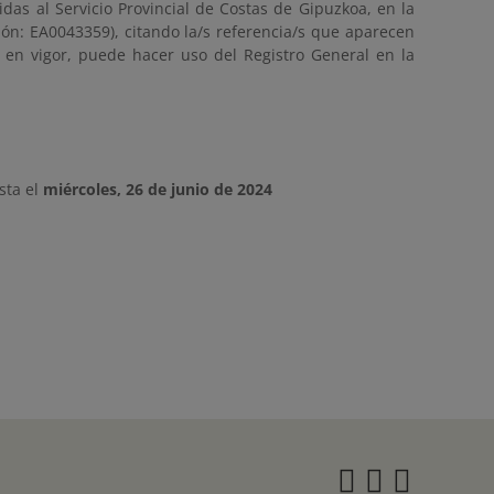
das al Servicio Provincial de Costas de Gipuzkoa, en la
ción: EA0043359), citando la/s referencia/s que aparecen
s en vigor, puede hacer uso del Registro General en la
sta el
miércoles, 26 de junio de 2024
Instagra
Twitter
Face