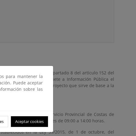
 julio de Costas y en el apartado 8 del artículo 152 del
ros para mantener la
mento de Costas, se somete a Información Pública el
gación. Puede aceptar
al se puede consultar el proyecto que sirve de base a la
nformación sobre las
imen.
, en las oficinas del Servicio Provincial de Costas de
ario hábil de lunes a viernes de 09:00 a 14:00 horas.
es
Aceptar cookies
stablecidos en la Ley 39/2015, de 1 de octubre, del