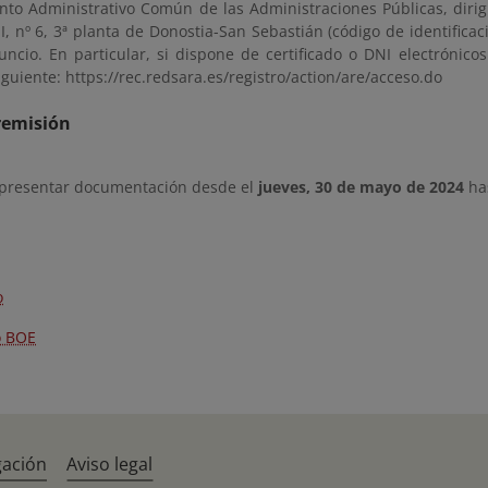
nto Administrativo Común de las Administraciones Públicas, dirigi
II, nº 6, 3ª planta de Donostia-San Sebastián (código de identifica
uncio. En particular, si dispone de certificado o DNI electrónico
iguiente: https://rec.redsara.es/registro/action/are/acceso.do
remisión
 presentar documentación desde el
jueves, 30 de mayo de 2024
ha
o
o BOE
gación
Aviso legal