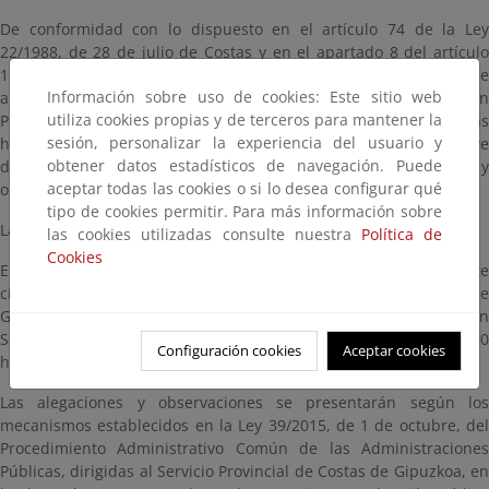
De conformidad con lo dispuesto en el artículo 74 de la Ley
22/1988, de 28 de julio de Costas y en el apartado 8 del artículo
152 del Real Decreto 876/2014, de 10 de octubre, por el que se
Información sobre uso de cookies: Este sitio web
aprueba el Reglamento de Costas, se somete a Información
utiliza cookies propias y de terceros para mantener la
Pública el proyecto de referencia por un plazo de veinte (20) días
sesión, personalizar la experiencia del usuario y
hábiles, dentro del cual se puede consultar el proyecto que sirve
obtener datos estadísticos de navegación. Puede
de base a la solicitud y, en su caso, presentar las alegaciones y
aceptar todas las cookies o si lo desea configurar qué
observaciones que se estimen.
tipo de cookies permitir. Para más información sobre
La documentación podrá consultarse en esta página.
las cookies utilizadas consulte nuestra
Política de
Cookies
En el mismo plazo puede ser examinado el expediente, mediante
cita previa, en las oficinas del Servicio Provincial de Costas de
Gipuzkoa, en la Plaza Pío XII, nº 6, 3ª planta de Donostia-San
Sebastián en horario hábil de lunes a viernes de 09:00 a 14:00
Configuración cookies
Aceptar cookies
horas.
Las alegaciones y observaciones se presentarán según los
mecanismos establecidos en la Ley 39/2015, de 1 de octubre, del
Procedimiento Administrativo Común de las Administraciones
Públicas, dirigidas al Servicio Provincial de Costas de Gipuzkoa, en