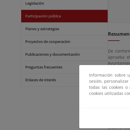
Legislación
Participación pública
Planes y estrategias
Resumen
Proyectos de cooperación
De conform
Publicaciones y documentación
aprueba el
Ayuntamien
Preguntas frecuentes
El expedien
Información sobre u
Enlaces de interés
en que ten
sesión, personalizar
en las ofic
todas las cookies o
Múltiples, 
cookies utilizadas c
puede solic
Las alegac
Procedimie
identifica
electrónic