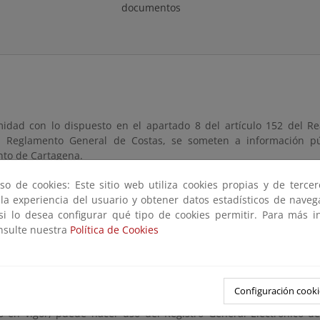
documentos
idad con lo dispuesto en el apartado 8 del artículo 152 del Re
 Reglamento General de Costas, se someten a información púb
to de Cartagena.
te estará a disposición del público durante un plazo de veinte (20) 
so de cookies: Este sitio web utiliza cookies propias y de terce
ga lugar la publicación de este anuncio en el Boletín Oficial del
 la experiencia del usuario y obtener datos estadísticos de nave
inas de la Demarcación de Costas en Murcia, ubicadas en Avenida Al
 si lo desea configurar qué tipo de cookies permitir. Para más i
30071, Murcia, en días hábiles y en horario comprendido entre las 
onsulte nuestra
Política de Cookies
itar cita previa a través de la dirección de correo electrónico bz
iones y observaciones se presentarán según los mecanismos e
nto Administrativo Común de las Administraciones Públicas, diri
Configuración cooki
ción: EA0043352), citando las referencias que aparecen en este a
os en vigor, puede hacer uso del Registro General Electrónico d