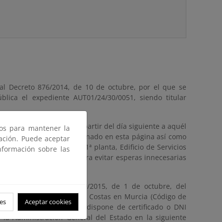
al Decreto 876/2014, de 10 de octubre, por el que se
lica el expediente AUT01/24/30/0051, siendo titular
días hábiles, contados a partir del día siguiente a aquél
ros para mantener la
 Estado, pudiendo ser examinado en esta página así como
gación. Puede aceptar
fonso X “El Sabio”, 6 – 1ª planta, Edificio de Servicios
nformación sobre las
9:00 y las 14:00 horas. Para evitar esperas innecesarias
n-dcmurcia@miteco.es
stablecidos en la Ley 39/2015, de 1 de octubre, del
gidas a la Demarcación de Costas en Murcia (Código de
es
Aceptar cookies
nuncio. En particular, si dispone de certificado o DNI
e la Administración General del Estado en la siguiente