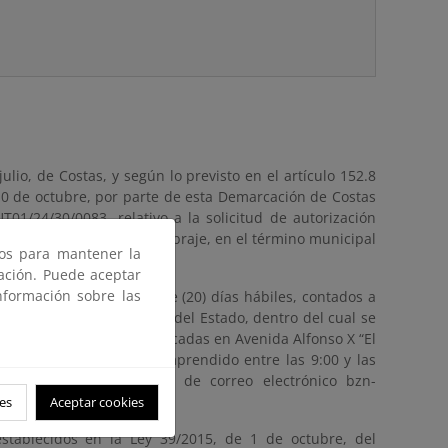
ulio, de Costas, y según lo previsto en el artículo 152.8
0 de octubre, por parte de esta Demarcación de Costas
01/24/30/0083, relativo a la solicitud de autorización
za con mesas, sillas y sombraje, en el término municipal
ros para mantener la
gación. Puede aceptar
nformación sobre las
durante un plazo de veinte (20) días hábiles, contados a
ncio en el Boletín Oficial del Estado, dentro del cual se
 de Costas en Murcia, ubicadas en Avenida Alfonso X “El
as hábiles y en horario comprendido entre las 9:00 y las
ia través de la dirección de correo electrónico bzn-
es
Aceptar cookies
stablecidos en la Ley 39/2015, de 1 de octubre, del