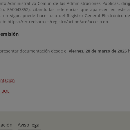
nto Administrativo Común de las Administraciones Públicas, diri
ción: EA0043352), citando las referencias que aparecen en este a
os en vigor, puede hacer uso del Registro General Electrónico d
eb: https://rec.redsara.es/registro/action/are/acceso.do.
remisión
 presentar documentación desde el
viernes, 28 de marzo de 2025
h
ntación
o BOE
gación
Aviso legal