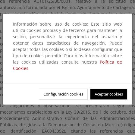
de referencia AUT01/25/30/0001, relativo a la solicitud de
autorización formulada por el Excmo. Ayuntamiento de Cartagena,
para autorización de instalaciones de temporada para las
anualidades 2025-2028.
Información sobre uso de cookies: Este sitio web
utiliza cookies propias y de terceros para mantener la
El expediente administrativo de referencia estará a disposición
sesión, personalizar la experiencia del usuario y
del público durante un plazo de VEINTE (20) DÍAS HÁBILES,
obtener datos estadísticos de navegación. Puede
contados a partir del día siguiente a aquel en que tenga lugar la
aceptar todas las cookies o si lo desea configurar qué
publicación de este anuncio en el Boletín Oficial del Estado,
tipo de cookies permitir. Para más información sobre
dentro del cual se puede consultar en esta página así como en las
las cookies utilizadas consulte nuestra
Política de
oficinas de esta Demarcación de Costas en Murcia, ubicadas en
Cookies
Avenida Alfonso X “El Sabio”, 6 - 1ª planta, Edificio de Servicios
Múltiples, 30.071, Murcia, en días hábiles y en horario
comprendido entre las 9:00 y las 14:00 horas. Para evitar esperas
innecesarias puede solicitar cita previa través de la dirección de
Configuración cookies
Aceptar cookies
correo electrónico bzn-dcmurcia@miteco.es.
Las alegaciones y observaciones se presentarán según los
mecanismos establecidos en la Ley 39/2015, de 1 de octubre, del
Procedimiento Administrativo Común de las Administraciones
Públicas, dirigidas a la Demarcación de Costas en Murcia (código
de identificación: EA0043352), citando las referencias que