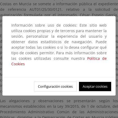
Costas en Murcia se somete a información pública el expediente
de referencia AUT01/25/30/0121, relativo a la solicitud de
autorización formulada por el interesado, César Espejo García,
para autorización de ocupación del Dominio Público Marítimo
Información sobre uso de cookies: Este sitio web
Terrestre para las anualidades 2026-2029.
utiliza cookies propias y de terceros para mantener la
El expediente administrativo de referencia estará a disposición
sesión, personalizar la experiencia del usuario y
del público durante un plazo de veinte (20) días hábiles, contados
obtener datos estadísticos de navegación. Puede
a partir del día siguiente a aquel en que tenga lugar la
aceptar todas las cookies o si lo desea configurar qué
publicación de este anuncio en el Boletín Oficial del Estado,
tipo de cookies permitir. Para más información sobre
dentro del cual se puede consultar en esta página, así como en
las cookies utilizadas consulte nuestra
Política de
las oficinas de esta Demarcación de Costas en Murcia, ubicadas
Cookies
en Avenida Alfonso X “El Sabio”, 6 - 1ª planta, Edificio de Servicios
Múltiples, 30.071, Murcia, en días hábiles y en horario
comprendido entre las 9:00 y las 14:00 horas. Para evitar esperas
innecesarias puede solicitar cita previa través de la dirección de
Configuración cookies
Aceptar cookies
correo electrónico bzn-dcmurcia@miteco.es.
Las alegaciones y observaciones se presentarán según los
mecanismos establecidos en la Ley 39/2015, de 1 de octubre, del
Procedimiento Administrativo Común de las Administraciones
Públicas, dirigidas a la Demarcación de Costas en Murcia (código