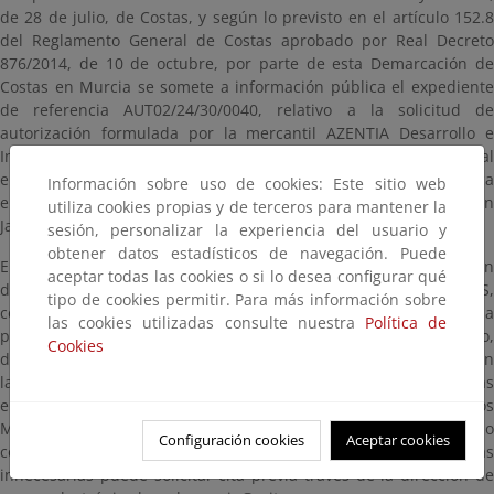
de 28 de julio, de Costas, y según lo previsto en el artículo 152.8
del Reglamento General de Costas aprobado por Real Decreto
876/2014, de 10 de octubre, por parte de esta Demarcación de
Costas en Murcia se somete a información pública el expediente
de referencia AUT02/24/30/0040, relativo a la solicitud de
autorización formulada por la mercantil AZENTIA Desarrollo e
Ingeniería S.L. para la construcción de un embarcadero temporal
en bienes de Dominio Público Marítimo-Terrestre, en Playa Chica
Información sobre uso de cookies: Este sitio web
en La Manga del Mar Menor, en el término municipal de San
utiliza cookies propias y de terceros para mantener la
Javier (Murcia)
sesión, personalizar la experiencia del usuario y
obtener datos estadísticos de navegación. Puede
El expediente administrativo de referencia estará a disposición
aceptar todas las cookies o si lo desea configurar qué
del público durante un plazo de VEINTE (20) DÍAS HÁBILES,
tipo de cookies permitir. Para más información sobre
contados a partir del día siguiente a aquel en que tenga lugar la
las cookies utilizadas consulte nuestra
Política de
publicación de este anuncio en el Boletín Oficial del Estado,
Cookies
dentro del cual se puede consultar en esta página, así como en
las oficinas de esta Demarcación de Costas en Murcia, ubicadas
en Avenida Alfonso X “El Sabio”, 6 - 1ª planta, Edificio de Servicios
Múltiples, 30.071, Murcia, en días hábiles y en horario
Configuración cookies
Aceptar cookies
comprendido entre las 9:00 y las 14:00 horas. Para evitar esperas
innecesarias puede solicitar cita previa través de la dirección de