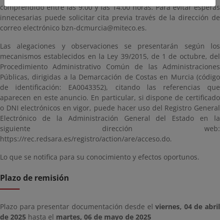
comprendido entre las 9:00 y las 14:00 horas. Para evitar esperas
innecesarias puede solicitar cita previa través de la dirección de
correo electrónico bzn-dcmurcia@miteco.es.
Las alegaciones y observaciones se presentarán según los
mecanismos establecidos en la Ley 39/2015, de 1 de octubre, del
Procedimiento Administrativo Común de las Administraciones
Públicas, dirigidas a la Demarcación de Costas en Murcia (código
de identificación: EA0043352), citando las referencias que
aparecen en este anuncio. En particular, si dispone de certificado
o DNI electrónicos en vigor, puede hacer uso del Registro General
Electrónico de la Administración General del Estado en la
siguiente dirección web:
https://rec.redsara.es/registro/action/are/acceso.do.
Lo que se notifica para su conocimiento y efectos oportunos.
Plazo de remisión
Plazo para presentar documentación desde el
viernes, 04 de abri
de 2025
hasta el
martes, 06 de mayo de 2025