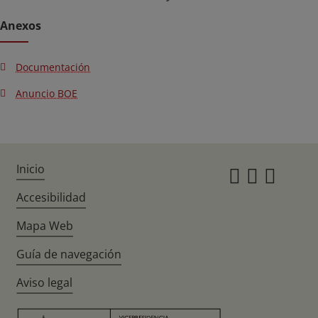
Anexos
Documentación
Anuncio BOE
Inicio
Instagr
Twitte
Fac
Accesibilidad
Mapa Web
Guía de navegación
Aviso legal