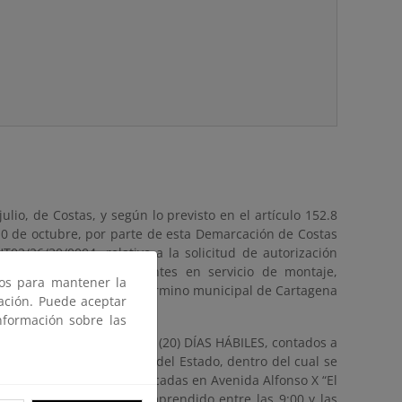
ulio, de Costas, y según lo previsto en el artículo 152.8
0 de octubre, por parte de esta Demarcación de Costas
02/26/30/0004, relativo a la solicitud de autorización
bajos en DPMT consistentes en servicio de montaje,
ros para mantener la
as del Mar Menor, en el término municipal de Cartagena
gación. Puede aceptar
nformación sobre las
durante un plazo de VEINTE (20) DÍAS HÁBILES, contados a
ncio en el Boletín Oficial del Estado, dentro del cual se
 de Costas en Murcia, ubicadas en Avenida Alfonso X “El
as hábiles y en horario comprendido entre las 9:00 y las