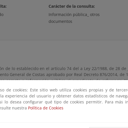
lta:
Carácter de la consulta:
do
Información pública_ otros
documentos
ón de lo establecido en el artículo 74 del a Ley 22/1988, de 28 de j
ento General de Costas aprobado por Real Decreto 876/2014, de 1
se somete a información pública el expediente de referencia AUT
por el Ayuntamiento de Cartagena para la realización de tra
so de cookies: Este sitio web utiliza cookies propias y de terce
nto, desmontaje y limpieza de cinco pantalanes flotantes en play
 la experiencia del usuario y obtener datos estadísticos de nave
 si lo desea configurar qué tipo de cookies permitir. Para más i
onsulte nuestra
Política de Cookies
te administrativo de referencia estará a disposición del público 
día siguiente a aquel en que tenga lugar la publicación de este anu
ltar en esta página, así como en las oficinas de esta Demarcación
 1ª planta, Edificio de Servicios Múltiples, 30.071, Murcia, en dí