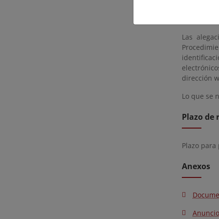
14:00 hora
dcmurcia@
Las alegac
Procedimie
identifica
electrónic
dirección w
Lo que se n
Plazo de 
Plazo para
Anexos
Docume
Anunci