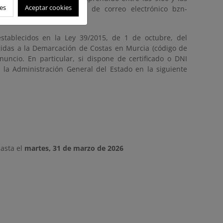
es
Aceptar cookies
ia través de la dirección de correo electrónico bzn-
stablecidos en la Ley 39/2015, de 1 de octubre, del
gidas a la Demarcación de Costas en Murcia (código de
nuncio. En particular, si dispone de certificado o DNI
e la Administración General del Estado en la siguiente
asta el
martes, 31 de marzo de 2026