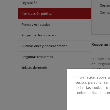
Legislación
Consu
Cerra
Participación pública
Planes y estrategias
Proyectos de cooperación
Resumen
Publicaciones y documentación
Preguntas frecuentes
En aplicaci
del Reglam
Enlaces de interés
en Murcia 
formulada 
Información sobre u
mantenimie
sesión, personalizar
(Murcia).
todas las cookies o
cookies utilizadas c
El expedien
partir del 
puede consu
Sabio”, 6 -