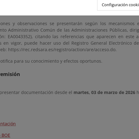
Configuración cooki
s. Para evitar esperas innecesarias puede solicitar cita prev
miteco.es.
iones y observaciones se presentarán según los mecanismos e
nto Administrativo Común de las Administraciones Públicas, diri
ción: EA0043352), citando las referencias que aparecen en este a
os en vigor, puede hacer uso del Registro General Electrónico d
eb: https://rec.redsara.es/registro/action/are/acceso.do.
otifica para su conocimiento y efectos oportunos.
remisión
 presentar documentación desde el
martes, 03 de marzo de 2026
h
ntación
o BOE