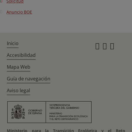
Solicitud
Anuncio BOE
Inicio
Instagr
Twitte
Fac
Accesibilidad
Mapa Web
Guía de navegación
Aviso legal
Ministerio para la Transición Ecológica y el Reto