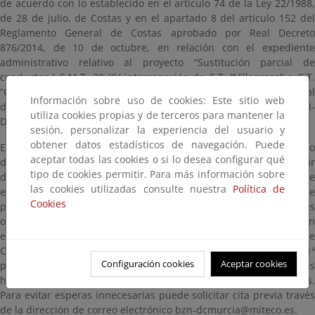
de acuerdo con lo establecido en el artículo 74 de la Ley 22/1988,
de 28 de julio, de Costas y en el apartado 8 del artículo 152 del
Reglamento General de Costas aprobado por Real Decreto
876/2014, de 10 de octubre, en relación con el expediente
administrativo relativo al proyecto “Sustitución parcial de
conductor L.S.M.T. 20 KV interconexión de C.T. “Villagrosa” a C.T.
“Costa Azul”, en La Manga del Mar Menor, en el término municipal
Información sobre uso de cookies: Este sitio web
de San Javier (Murcia), presentado por la mercantil interesada “I-
utiliza cookies propias y de terceros para mantener la
DE Redes Eléctricas Inteligentes SAU”,
sesión, personalizar la experiencia del usuario y
obtener datos estadísticos de navegación. Puede
El expediente administrativo estará a disposición del público
aceptar todas las cookies o si lo desea configurar qué
durante un plazo de VEINTE (20) DÍAS HÁBILES, contados a partir
tipo de cookies permitir. Para más información sobre
del día siguiente a aquel en que tenga lugar la publicación de
las cookies utilizadas consulte nuestra
Política de
este anuncio en el Boletín Oficial del Estado, dentro del cual se
Cookies
pueden consultar y presentar las alegaciones y observaciones
oportunas. La documentación para consultar estará a disposición
en esta página, así como en las oficinas de esta Demarcación de
Costas en Murcia (ubicadas en Gran Vía Alfonso X “El Sabio”, 6 - 1ª
Configuración cookies
Aceptar cookies
planta. Edificio de Servicios Múltiples. 30008. Murcia), en días
hábiles y en horario comprendido entre las 9:00 y las 14:00 horas.
Para evitar esperas innecesarias puede solicitar cita previa través
de la dirección de correo electrónico bzn-dcmurcia@miteco.es.