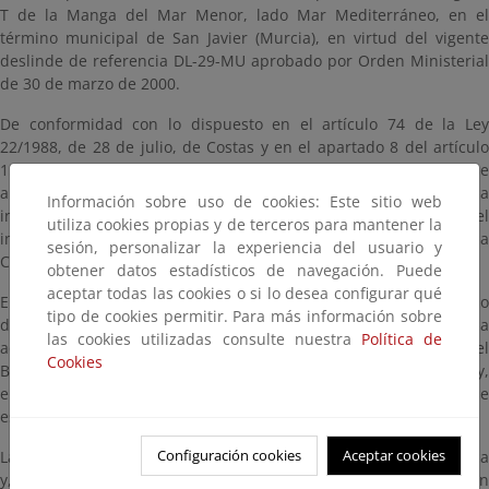
T de la Manga del Mar Menor, lado Mar Mediterráneo, en el
término municipal de San Javier (Murcia), en virtud del vigente
deslinde de referencia DL-29-MU aprobado por Orden Ministerial
de 30 de marzo de 2000.
De conformidad con lo dispuesto en el artículo 74 de la Ley
22/1988, de 28 de julio, de Costas y en el apartado 8 del artículo
152 del Real Decreto 876/2014, de 10 de octubre, por el que se
aprueba el Reglamento General de Costas, se somete a
Información sobre uso de cookies: Este sitio web
información pública el expediente incoado a nombre del
utiliza cookies propias y de terceros para mantener la
interesado D. José Antonio Ruiz Sánchez, de referencia
sesión, personalizar la experiencia del usuario y
CNC12/24/30/0047.
obtener datos estadísticos de navegación. Puede
aceptar todas las cookies o si lo desea configurar qué
El expediente estará a disposición del público durante un plazo
tipo de cookies permitir. Para más información sobre
de veinte (20) días hábiles, contados a partir del día siguiente a
las cookies utilizadas consulte nuestra
Política de
aquel en que tenga lugar la publicación de este anuncio en el
Cookies
Boletín Oficial del Estado, dentro del cual se pueden consultar y,
en su caso, presentar las alegaciones y observaciones que se
estimen oportunas.
Configuración cookies
Aceptar cookies
La documentación estará disponible para consulta en esta página
y, en su caso, en las oficinas de esta Demarcación de Costas en