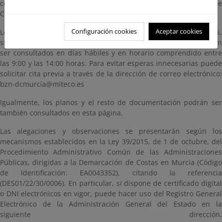
consideren oportunas (artículo 21.2 del Reglamento General de
Costas)
Configuración cookies
Aceptar cookies
Los planos se hallan expuestos en esta Demarcación de Costas,
sita en Murcia, Avda. de Alfonso X el Sabio, nº 6, 1ª planta, podrán
ser consultados en días hábiles y en horario comprendido entre
las 9:00 y las 14:00 horas. Para evitar esperas innecesarias puede
solicitar cita previa a través de la dirección de correo electrónico:
bzn-dcmurcia@miteco.es
Igualmente, los planos y el resto de documentación podrán ser
también consultados en esta página.
Las alegaciones y observaciones se presentarán según los
mecanismos establecidos en la Ley 39/2015, de 1 de octubre, del
Procedimiento Administrativo Común de las Administraciones
Públicas, dirigidas a la Demarcación de Costas en Murcia (Código
de Identificación: EA0043352), citando la referencia
(DES01/22/30/0006). En particular, si dispone de certificado digital
o DNI electrónicos en vigor, puede hacer uso del Registro General
Electrónico de la Administración General del Estado en la
siguiente dirección.