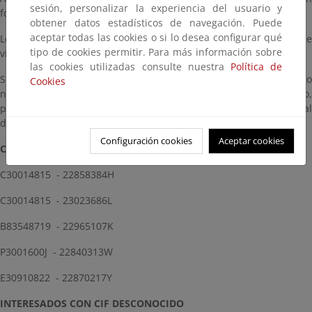
sesión, personalizar la experiencia del usuario y
formato digital, en esta página.
obtener datos estadísticos de navegación. Puede
aceptar todas las cookies o si lo desea configurar qué
Lo que se comunica por si desea hacer uso de este trámite de
tipo de cookies permitir. Para más información sobre
vista o audiencia que se le concede”
las cookies utilizadas consulte nuestra
Política de
Se adjunta relación de afectados y alegantes mediante documento
Cookies
nacional de identidad, número de identidad de extranjero,
pasaporte o documento equivalente, así como referencia catastral
de parcelas afectadas:
Configuración cookies
Aceptar cookies
CIF INTERESADOS
C30014815 - 22858384H
C30014815 - 23023686L
B83548719 - 22965107K
P3001600J - 22840313W
E30910822 - 22870217Y
INTERESADOS CON CIF DESCONOCIDO