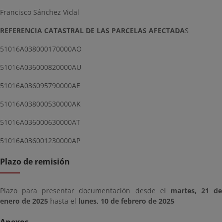
Francisco Sánchez Vidal
REFERENCIA CATASTRAL DE LAS PARCELAS AFECTADA
S
51016A038000170000AO
51016A036000820000AU
51016A036095790000AE
51016A038000530000AK
51016A036000630000AT
51016A036001230000AP
Plazo de remisión
Plazo para presentar documentación desde el
martes, 21 de
enero de 2025
hasta el
lunes, 10 de febrero de 2025