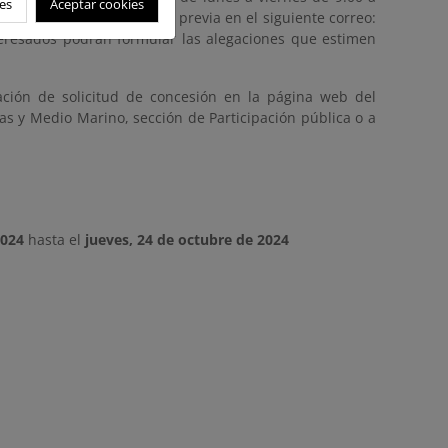
es
Aceptar cookies
 se deberá solicitar cita previa en el siguiente correo:
teresados podrán formular las alegaciones que estimen
ción de solicitud de concesión en la página web del
tas y Medio Marino, sección de Participación pública o a
2024
hasta el
jueves, 24 de octubre de 2024