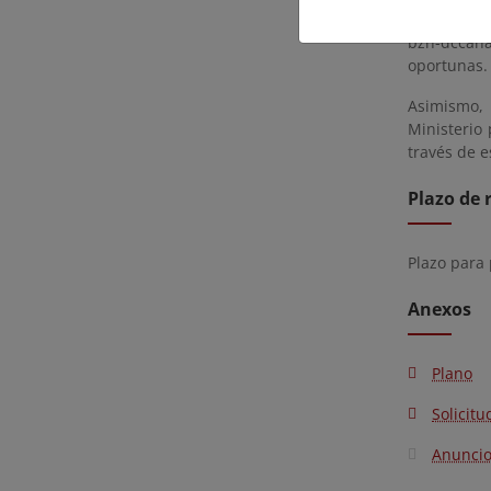
14:00 horas
bzn-dccana
oportunas.
Asimismo, 
Ministerio 
través de e
Plazo de 
Plazo para
Anexos
Plano
Solicitu
Anunci