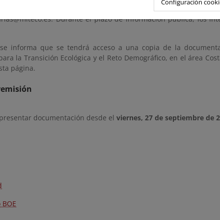
Configuración cooki
. En aras de una adecuada programación de las visitas presenciales,
rias@miteco.es. Durante el plazo de información pública, los in
se informa que se tendrá acceso a una copia de la documenta
para la Transición Ecológica y el Reto Demográfico, en el área Cos
sta página.
remisión
 presentar documentación desde el
viernes, 27 de septiembre de 
d
o BOE