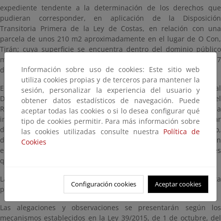
expediente tendente a la determinación de los derechos que
pudieran corresponder, en aplicación de la Disposición
Transitoria Primera de la Ley de Costas, en relación con una
parcela de unos 210 m2 aproximadamente en el lugar de O Con,
Tirán; cuya superficie se encuentra dentro del dominio público
marítimo-terrestre mediante deslinde aprobado por O.M. de 17
Información sobre uso de cookies: Este sitio web
de julio de 2007 (Expediente CNC12/25/36/0001).
utiliza cookies propias y de terceros para mantener la
En cumplimiento de lo dispuesto en el artículo 152 del Real
sesión, personalizar la experiencia del usuario y
Decreto 876/2014, de 10 de octubre, por el que se aprueba el
obtener datos estadísticos de navegación. Puede
Reglamento General de Costas, se somete el expediente iniciado a
aceptar todas las cookies o si lo desea configurar qué
información pública por plazo de veinte (20) días hábiles, a contar
tipo de cookies permitir. Para más información sobre
desde el día siguiente a la fecha de publicación de este anuncio,
las cookies utilizadas consulte nuestra
Política de
durante el cual podrá examinarse la documentación existente en
Cookies
el mismo y, en su caso, presentar las alegaciones y observaciones
que se estimen.
La documentación para consultar estará a disposición en eata
Configuración cookies
Aceptar cookies
página.
Las alegaciones y observaciones se presentarán según los
mecanismos establecidos en la Ley 39/2015, de 1 de octubre, del