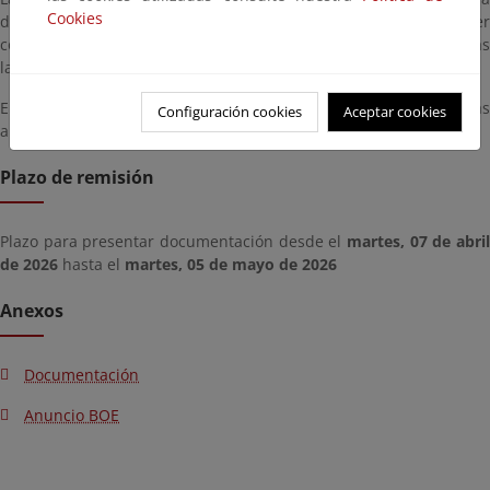
Cookies
durante un plazo de veinte (20) días hábiles y podrá ser
consultada en las oficinas de esta Demarcación de Costas en días
laborables en horario de 9 a 14 horas, así como en esta página.
En el plazo indicado, los interesados podrán presentar las
Configuración cookies
Aceptar cookies
alegaciones que estimen oportunas.
Plazo de remisión
Plazo para presentar documentación desde el
martes, 07 de abril
de 2026
hasta el
martes, 05 de mayo de 2026
Anexos
Documentación
Anuncio BOE