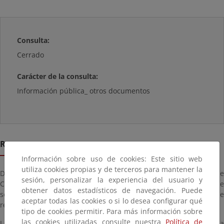
Consulta:
Cerrado
Carácter de la consulta:
Información pública_ otros documentos
Resumen
Información sobre uso de cookies: Este sitio web
utiliza cookies propias y de terceros para mantener la
De conformidad con el artículo 152.8 del Reglamento General de
sesión, personalizar la experiencia del usuario y
Costas, aprobado por Real Decreto 876/2014, de 10 de octubre, se
obtener datos estadísticos de navegación. Puede
somete a información pública la solicitud de autorización de
aceptar todas las cookies o si lo desea configurar qué
referencia, formulada por plazo de cuatro años.
tipo de cookies permitir. Para más información sobre
las cookies utilizadas consulte nuestra
Política de
La solicitud estará a disposición de cualquier persona interesada