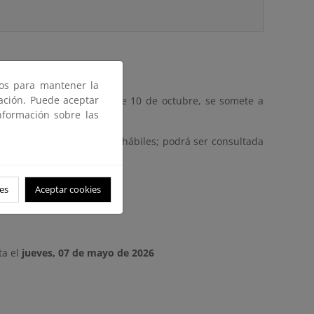
ros para mantener la
gación. Puede aceptar
 Real Decreto 876/2014, de 10 de octubre, se somete a
nformación sobre las
o de cuatro años.
 plazo de veinte (20) días hábiles; podrá ser consultada
 horas), y en esta página.
stimen oportunas.
es
Aceptar cookies
ta el
jueves, 07 de mayo de 2026