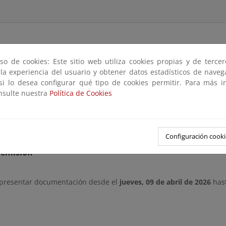
so de cookies: Este sitio web utiliza cookies propias y de terce
 la experiencia del usuario y obtener datos estadísticos de nave
rtículo 152.8.b del Reglamento General de Costas, aprobado por
 si lo desea configurar qué tipo de cookies permitir. Para más i
 pública la solicitud formulada por Actitur Suances, S.L., por plaz
onsulte nuestra
Política de Cookies
d estará a disposición de cualquier persona interesada durante un
inas de la Demarcación de Costas en Cantabria (en horario de 9 a 14
 indicado, los interesados podrán presentar las alegaciones que e
Configuración cooki
remisión
 presentar documentación desde el
jueves, 09 de abril de 2026
has