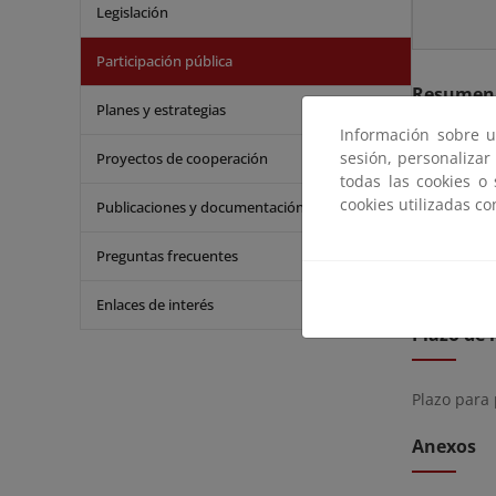
Legislación
Participación pública
Resumen
Planes y estrategias
Información sobre u
sesión, personalizar
Proyectos de cooperación
Según el a
todas las cookies o
información
cookies utilizadas c
Publicaciones y documentación
La solicitu
en las ofic
Preguntas frecuentes
En el plazo
Enlaces de interés
Plazo de 
Plazo para
Anexos