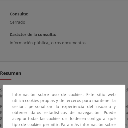
Consulta:
Cerrado
Carácter de la consulta:
Información pública_ otros documentos
Resumen
Se ha recibido en esta Demarcación de Costas la solicitud
Información sobre uso de cookies: Este sitio web
indicada en el asunto, formulada por el Gobierno de Cantabria.
utiliza cookies propias y de terceros para mantener la
sesión, personalizar la experiencia del usuario y
En cumplimiento de lo dispuesto en el artículo 152.8 del
obtener datos estadísticos de navegación. Puede
Reglamento General de Costas aprobado por Real Decreto
aceptar todas las cookies o si lo desea configurar qué
876/2014, de 10 de octubre, se abre un periodo de información
tipo de cookies permitir. Para más información sobre
pública, por un plazo de veinte días, dentro del cual cualquier