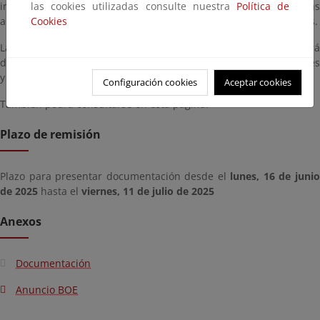
las cookies utilizadas consulte nuestra
Política de
interesado podrá consultar la solicitud y presentar las
Cookies
alegaciones, observaciones o sugerencias que estime pertinentes.
La documentación técnica que sirve de base a la solicitud estará
disponible en las oficinas de esta Demarcación, en días laborables
y horario de 9:00 a 14:00 horas.
Configuración cookies
Aceptar cookies
También podrá consultarse en esta página.
Plazo de remisión
Plazo para presentar documentación desde el
lunes, 16 de juni
de 2025
hasta el
viernes, 11 de julio de 2025
Anexos
Documentación
Anuncio BOE