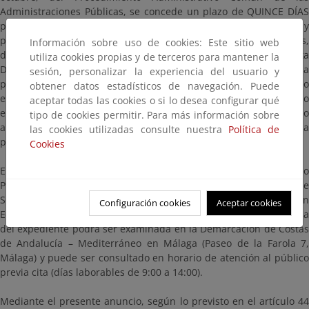
Administraciones Públicas, se concede un plazo de QUINCE DÍAS
para que dentro del mismo puedan examinar el expediente y
presentar, también dentro de este mismo plazo, los escritos,
Información sobre uso de cookies: Este sitio web
documentos y pruebas que estimen conveniente. Esta
utiliza cookies propias y de terceros para mantener la
Demarcación, vistas las características del expediente y la
sesión, personalizar la experiencia del usuario y
pluralidad de interesados en el mismo, y al amparo de lo
obtener datos estadísticos de navegación. Puede
establecido en el artículo 82 antes mencionado, acuerda de oficio
aceptar todas las cookies o si lo desea configurar qué
en este mismo acto la ampliación del mencionado plazo pasando
tipo de cookies permitir. Para más información sobre
a ser de VEINTIDÓS días hábiles a partir del día siguiente al de la
las cookies utilizadas consulte nuestra
Política de
presente publicación en el BOE.
Cookies
El expediente se halla en la Subdirección General de Dominio
Público Marítimo-Terrestre de la Dirección General de
Sostenibilidad de la Costa y del Mar (Ministerio para la Transición
Configuración cookies
Aceptar cookies
Ecológica, Plaza de San Juan de la Cruz, s/n, Madrid). Una copia
del expediente podrá ser examinada en la Demarcación de Costas
de Andalucía – Mediterráneo en Málaga (Paseo de la Farola 7,
Málaga) y puede ser consultado en horario de atención al público
previa cita (días laborables de 9:00 a 14:00).
Mediante el presente anuncio, según lo previsto en el artículo 44