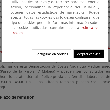
comienzo del procedimiento de información pública del mismo
utiliza cookies propias y de terceros para mantener la
con el fin de que, en el plazo de UN MES, contado a partir del día
sesión, personalizar la experiencia del usuario y
siguiente al de la publicación de este anuncio en el Boletín Oficial
obtener datos estadísticos de navegación. Puede
de la Provincia, cualquier interesado pueda comparecer en el
aceptar todas las cookies o si lo desea configurar qué
expediente, examinar el plano de delimitación provisional de la
tipo de cookies permitir. Para más información sobre
zona de dominio público marítimo-terrestre y de su zona de
las cookies utilizadas consulte nuestra
Política de
servidumbre de protección, y formular las alegaciones que
Cookies
considere oportunas.
Los comentarios y alegaciones pueden dirigirse por e-mail a:
bzn-
dcmalaga@mapama.es
Configuración cookies
Aceptar cookies
Dichos planos con la delimitación provisional se encuentran en las
oficinas de esta Demarcación de Costas Andalucía-Mediterráneo
(Paseo de la Farola, 7 Málaga) y pueden ser consultados en
horario de atención al público previa cita (en días laborables de
9:00 a 14:00). Los planos citados también pueden consultarse
aquí:
Plazo de remisión