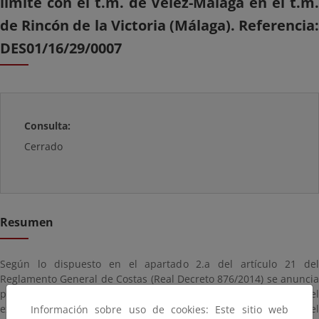
límite con el t.m. de Vélez-Málaga en el t.m.
de Rincón de la Victoria (Málaga). Referencia:
DES01/16/29/0007
Consulta:
Cerrado
Resumen
Según lo dispuesto en el apartado 2.a del artículo 21 del
Reglamento General de Costas (Real Decreto 876/2014) se anuncia
para general conocimiento la providencia de incoación del
expediente de deslinde (de fecha 26 de septiembre de 2017) y el
Información sobre uso de cookies: Este sitio web