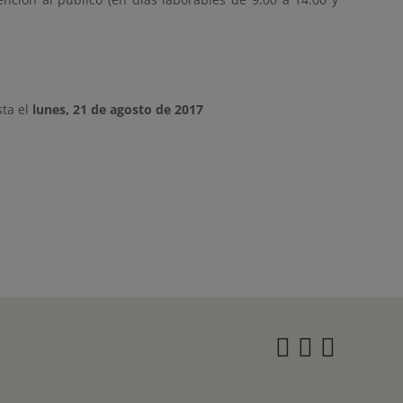
ta el
lunes, 21 de agosto de 2017
Instagra
Twitter
Face