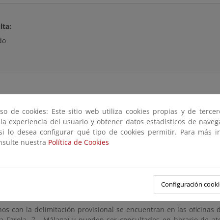
lta:
do
so de cookies: Este sitio web utiliza cookies propias y de terce
 la experiencia del usuario y obtener datos estadísticos de nave
ispuesto en el apartado 2.a del artículo 21 del Reglamento Gene
 si lo desea configurar qué tipo de cookies permitir. Para más i
nocimiento la providencia de incoación del expediente de desl
onsulte nuestra
Política de Cookies
to de información pública del mismo con el fin de que, en el plaz
n de este anuncio en la sede electronica del Ministerio de Agricu
 pueda comparecer en el expediente, examinar el plano de del
errestre y de su zona de servidumbre de protección, y formular la
Configuración cooki
rios y alegaciones pueden dirigirse por e-mail a:
bzn-dcmalaga@
nos con la delimitación provisional se encuentran en las oficina
la Farola, 7 - Málaga) y pueden ser consultados en horario de ate