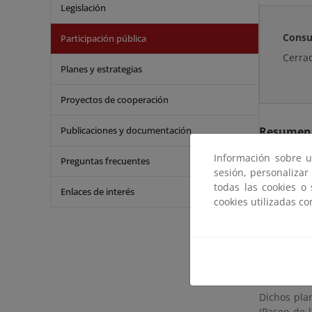
Legislación
Consu
Participación pública
Cerra
Planes y estrategias
Proyectos de cooperación
Publicaciones y documentación
Resumen
Información sobre u
Preguntas frecuentes
sesión, personalizar
Según lo d
todas las cookies o
general co
Enlaces de interés
cookies utilizadas c
procedimien
publicació
interesado
marítimo-t
Los comenta
Dichos pla
(Paseo de 