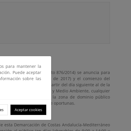
ros para mantener la
gación. Puede aceptar
ral de Costas (Real Decreto 876/2014) se anuncia para
nformación sobre las
inde (de fecha 6 de julio de 2017) y el comienzo del
o de UN MES, contado a partir del día siguiente al de la
ltura y Pesca, Alimentación y Medio Ambiente, cualquier
imitación provisional de la zona de dominio público
s alegaciones que considere oportunas.
es
Aceptar cookies
mapama.es
s de esta Demarcación de Costas Andalucía-Mediterráneo
nción al público (en días laborables de 9:00 a 14:00 y