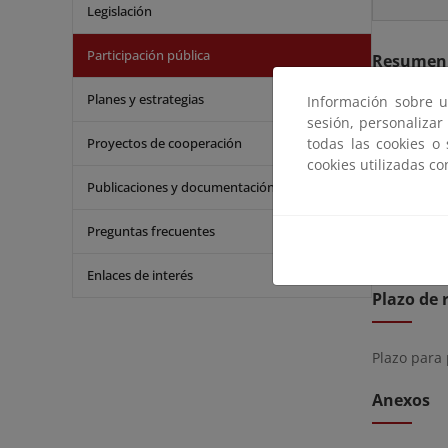
Legislación
Participación pública
Resumen
Planes y estrategias
Información sobre u
De acuerdo
sesión, personalizar
expediente
Proyectos de cooperación
todas las cookies o
de Pedregal
cookies utilizadas c
en el plaz
Publicaciones y documentación
Los coment
Preguntas frecuentes
Enlaces de interés
Plazo de 
Plazo para
Anexos