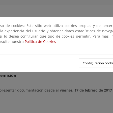
so de cookies: Este sitio web utiliza cookies propias y de terce
 con lo previsto en el Art. 21.2 a) del Reglamento General de l
 la experiencia del usuario y obtener datos estadísticos de nave
 de d
eslinde del dominio público marítimo-terrestre del tramo de cost
 si lo desea configurar qué tipo de cookies permitir. Para más i
ejo (desde la C/ Varadero hasta Paseo Marítimo El Pedregal nº 70), en
onsulte nuestra
Política de Cookies
o de 1 mes, cualquier interesado pueda comparecer en el expedient
arios y alegaciones pueden dirigirse por e-mail a
buzon-sgdpmt@
Configuración cooki
remisión
 presentar documentación desde el
viernes, 17 de febrero de 2017