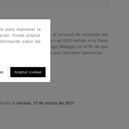
ros para mantener la
a Ley de Costas se publica el anuncio de incoación del
gación. Puede aceptar
a de unos quinientos ochenta y un (581) metros, en el Paseo
nformación sobre las
 el término municipal de Málaga (Málaga)
con el fin de que
e y formular las decisiones que considere oportunas.
magrama.es
es
Aceptar cookies
hasta el
viernes, 17 de marzo de 2017