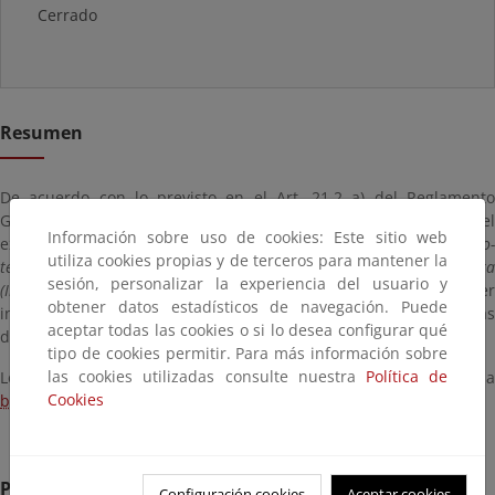
Cerrado
Resumen
De acuerdo con lo previsto en el Art. 21.2 a) del Reglamento
General de la Ley de Costas se publica el anuncio de incoación del
Información sobre uso de cookies: Este sitio web
expediente de
deslinde de los bienes de dominio público marítimo
utiliza cookies propias y de terceros para mantener la
terrestre del tramo de costa de la totalidad de la isla de Formentera
sesión, personalizar la experiencia del usuario y
(Illes Balears)
con el fin de que en el plazo de 1 mes, cualquie
obtener datos estadísticos de navegación. Puede
interesado pueda comparecer en el expediente y formular las
aceptar todas las cookies o si lo desea configurar qué
decisiones que considere oportunas.
tipo de cookies permitir. Para más información sobre
las cookies utilizadas consulte nuestra
Política de
Los comentarios y alegaciones pueden dirigirse por e-mail a
Cookies
buzon-sgdpmt@magrama.es
Plazo de remisión
Configuración cookies
Aceptar cookies