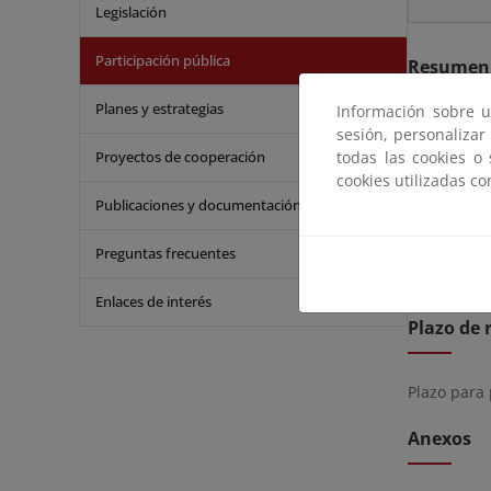
Legislación
Participación pública
Resumen
Planes y estrategias
Información sobre u
De acuerdo
sesión, personalizar
expedient
Proyectos de cooperación
todas las cookies o
sesenta y se
cookies utilizadas c
mes, cualq
Publicaciones y documentación
Los coment
Preguntas frecuentes
Enlaces de interés
Plazo de 
Plazo para
Anexos