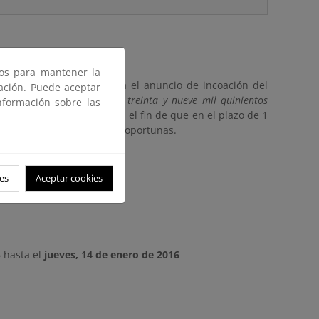
ros para mantener la
a Ley de Costas se publica el anuncio de incoación del
gación. Puede aceptar
el tramo de costa de unos treinta y nueve mil quinientos
nformación sobre las
Mallorca, Illes Balears)
con el fin de que en el plazo de 1
 decisiones que considere oportunas.
magrama.es
es
Aceptar cookies
5
hasta el
jueves, 14 de enero de 2016