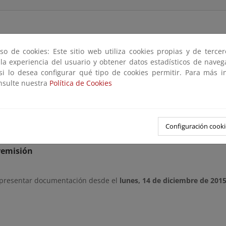
so de cookies: Este sitio web utiliza cookies propias y de terce
 con lo previsto en el Art. 21.2 a) del Reglamento General de l
 la experiencia del usuario y obtener datos estadísticos de nave
e de
deslinde de los bienes de dominio público marítimo-terrestre d
 si lo desea configurar qué tipo de cookies permitir. Para más i
is (39.566) metros de longitud, todo el termino municipal de Llucmajor (
onsulte nuestra
Política de Cookies
uier interesado pueda comparecer en el expediente y formular las
arios y alegaciones pueden dirigirse por e-mail a
buzon-sgdpmt@
Configuración cooki
remisión
 presentar documentación desde el
lunes, 14 de diciembre de 201