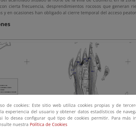
con cierta frecuencia, desprendimientos rocosos que generan ri
s y en ocasiones han obligado al cierre temporal del acceso peatona
ones
so de cookies: Este sitio web utiliza cookies propias y de terce
 la experiencia del usuario y obtener datos estadísticos de nave
 si lo desea configurar qué tipo de cookies permitir. Para más i
onsulte nuestra
Política de Cookies