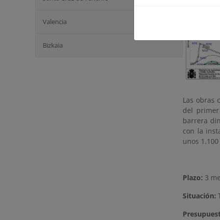
Valencia
Bizkaia
Las obras 
del primer
barrera di
con la ins
unos 1.100 
Plazo:
3 m
Situación:
T
Presupues