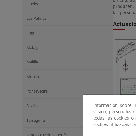
Huelva
producen, 
las persona
Las Palmas
Actuaci
Lugo
Málaga
Melilla
Murcia
Pontevedra
Información sobre u
Sevilla
sesión, personalizar
todas las cookies o
Tarragona
cookies utilizadas c
Santa Cruz de Tenerife