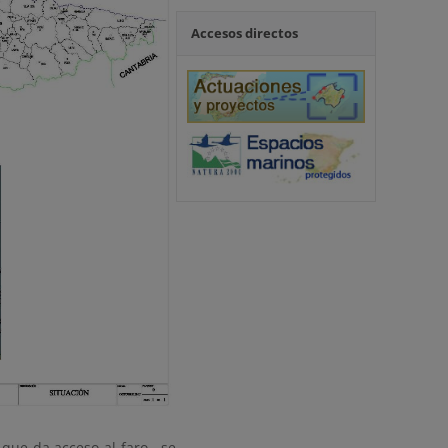
Accesos directos
a que da acceso al faro, se