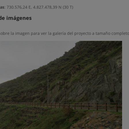
as
: 730.576,24 E, 4.827.478,39 N (30 T)
 de imágenes
sobre la imagen para ver la galería del proyecto a tamaño completo