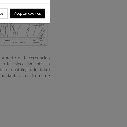
es
Aceptar cookies
 a partir de la coronación
sta la colocación entre la
 a la patología del talud
ximada de actuación es de