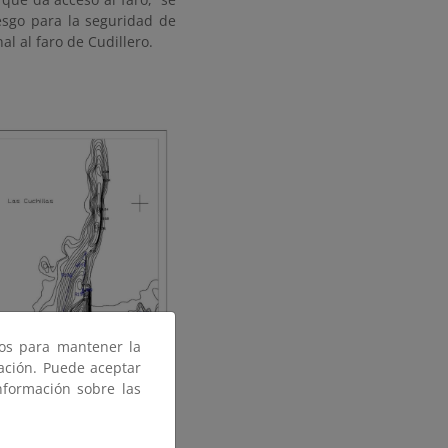
esgo para la seguridad de
l al faro de Cudillero.
ros para mantener la
gación. Puede aceptar
nformación sobre las