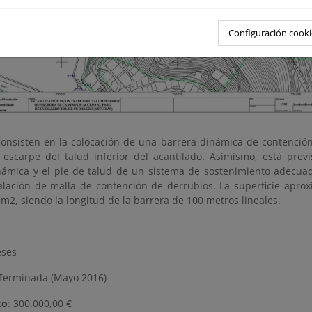
Configuración cooki
consisten en la colocación de una barrera dinámica de contención
 escarpe del talud inferior del acantilado. Asimismo, está previ
námica y el pie de talud de un sistema de sostenimiento adecuado
talación de malla de contención de derrubios. La superficie apro
m2, siendo la longitud de la barrera de 100 metros lineales.
eses
erminada (Mayo 2016)
to
: 300.000,00 €