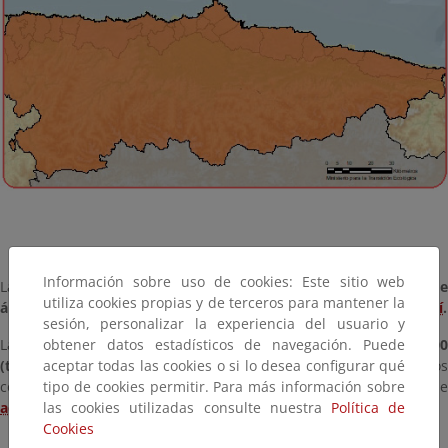
Información sobre uso de cookies: Este sitio web
La
relación completa de espacios protegidos Red Natura 2000 d
utiliza cookies propias y de terceros para mantener la
ámbito marino competencia del MITECO
puede consultarse
aquí
.
sesión, personalizar la experiencia del usuario y
obtener datos estadísticos de navegación. Puede
La
relación completa de espacios protegidos Red Natura 2000
aceptar todas las cookies o si lo desea configurar qué
(terrestres y marinos) en España
incluyendo los espacio
tipo de cookies permitir. Para más información sobre
competencia de las comunidades autónomas puede consultarse
las cookies utilizadas consulte nuestra
Política de
aquí
.
Cookies