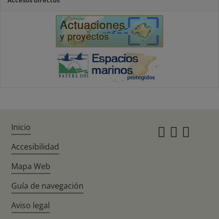
Accesos directos
Inicio
Instagr
Twitte
Fac
Accesibilidad
Mapa Web
Guía de navegación
Aviso legal