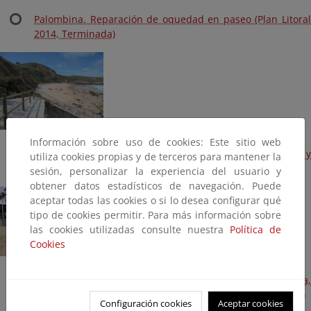
Palombina. Reparación de oquedad en paseo (Plan Litoral
2014, Terminada)
Información sobre uso de cookies: Este sitio web
Playa de Ballota. Reparación descalce escalera y
utiliza cookies propias y de terceros para mantener la
barandilla (Plan Litoral 2014, Terminada)
sesión, personalizar la experiencia del usuario y
obtener datos estadísticos de navegación. Puede
aceptar todas las cookies o si lo desea configurar qué
tipo de cookies permitir. Para más información sobre
las cookies utilizadas consulte nuestra
Política de
Cookies
Playa de Barro. Reparación de muro playa, zapata,
escollera, reparación ducha (Plan Litoral 2014, Terminada)
Configuración cookies
Aceptar cookies