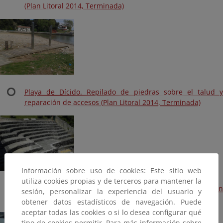
(Plan Litoral 2014, Terminada)
Playa de Dícido. Repilado de piedras sobre el talud y
reparación de accesos (Plan Litoral 2014, Terminada)
Información sobre uso de cookies: Este sitio web
utiliza cookies propias y de terceros para mantener la
Playa La Atalaya. Reposición de solarium y acera (Plan
sesión, personalizar la experiencia del usuario y
Litoral 2014, Terminada)
obtener datos estadísticos de navegación. Puede
aceptar todas las cookies o si lo desea configurar qué
tipo de cookies permitir. Para más información sobre