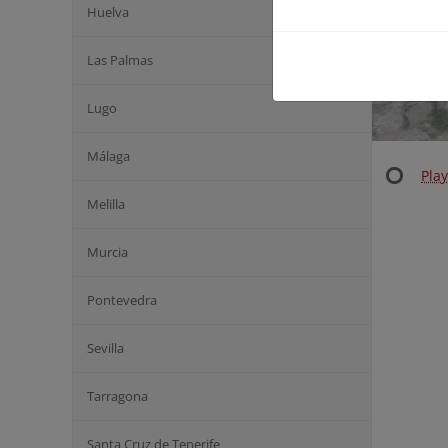
Huelva
Las Palmas
Lugo
Málaga
Play
Melilla
Murcia
Pontevedra
Sevilla
Tarragona
Santa Cruz de Tenerife