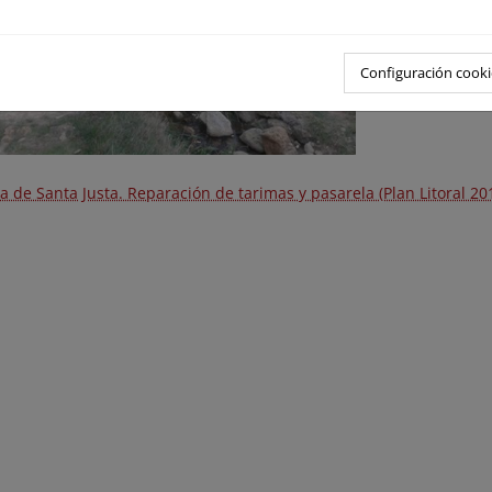
Configuración cooki
a de Santa Justa. Reparación de tarimas y pasarela (Plan Litoral 2