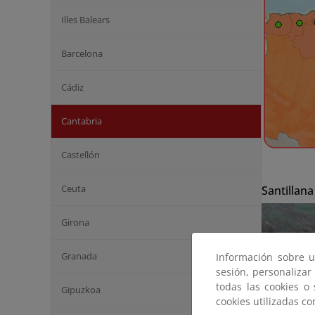
Illes Balears
Barcelona
Cádiz
Cantabria
Castellón
Ceuta
Santillana
Girona
Granada
Información sobre u
sesión, personalizar
todas las cookies o
Gipuzkoa
cookies utilizadas c