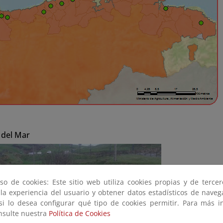
 del Mar
so de cookies: Este sitio web utiliza cookies propias y de terce
 la experiencia del usuario y obtener datos estadísticos de nave
 si lo desea configurar qué tipo de cookies permitir. Para más i
onsulte nuestra
Política de Cookies