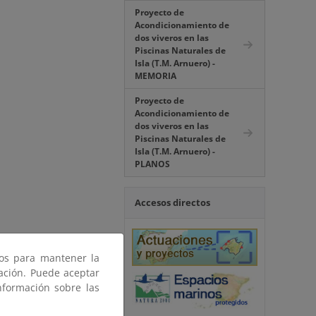
Proyecto de
Acondicionamiento de
dos viveros en las
Piscinas Naturales de
Isla (T.M. Arnuero) -
MEMORIA
Proyecto de
Acondicionamiento de
dos viveros en las
Piscinas Naturales de
Isla (T.M. Arnuero) -
PLANOS
Accesos directos
ros para mantener la
gación. Puede aceptar
nformación sobre las