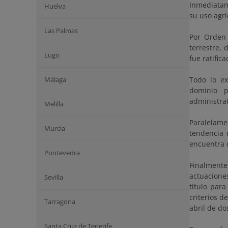
Inmediatam
Huelva
su uso agrí
Las Palmas
Por Orden 
terrestre,
Lugo
fue ratific
Málaga
Todo lo ex
dominio p
administrat
Melilla
Paralelame
Murcia
tendencia 
encuentra 
Pontevedra
Finalmente
actuacione
Sevilla
título par
criterios d
Tarragona
abril de do
Santa Cruz de Tenerife