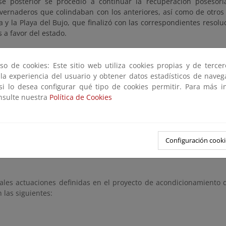
e posterior se procedió a continuar la recuperación posesor
nvernaderos que colindaban con los anteriores, así como de otros 
a y la Playa del Bujo, que finalizó con las correspondientes resol
s a favor del estado.
uperación para uso público del terreno correspondiente al DPMT, la
ico han sido desmanteladas y retiradas, dejando una amplia super
so de cookies: Este sitio web utiliza cookies propias y de terce
icas muy dispares de las naturales debido a la explotación agraria
 la experiencia del usuario y obtener datos estadísticos de nave
 apta para el uso y disfrute público de la ciudadanía.
 si lo desea configurar qué tipo de cookies permitir. Para más i
ones
onsulte nuestra
Política de Cookies
zado la caracterización del medio y la definición de los procesos, 
toral del sistema costero, de forma que se definan las actuacione
Configuración cooki
ptimo del medio y se logre la posición de equilibrio de la línea de c
pales actuaciones definidas en el proyecto de acondicionamiento 
 las siguientes: