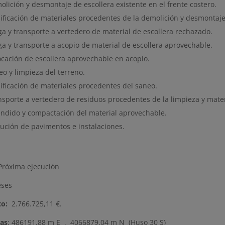
lición y desmontaje de escollera existente en el frente costero.
sificación de materiales procedentes de la demolición y desmontaje
ga y transporte a vertedero de material de escollera rechazado.
ga y transporte a acopio de material de escollera aprovechable.
ocación de escollera aprovechable en acopio.
eo y limpieza del terreno.
sificación de materiales procedentes del saneo.
nsporte a vertedero de residuos procedentes de la limpieza y mate
endido y compactación del material aprovechable.
cución de pavimentos e instalaciones.
róxima ejecución
eses
o:
2.766.725,11 €.
as
: 486191.88 m E , 4066879.04 m N (Huso 30 S)