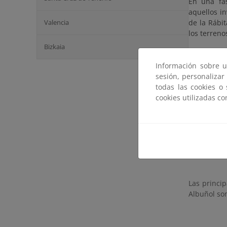
En una fas
aquellos i
Valencia
de la Rábit
los terreno
Bizkaia
Tras la rec
bajo plást
Información sobre u
característ
sesión, personalizar
y que no es
todas las cookies o
Actuaci
cookies utilizadas c
Se ha reali
dinámica li
el estado ó
Las princi
Albuñol son