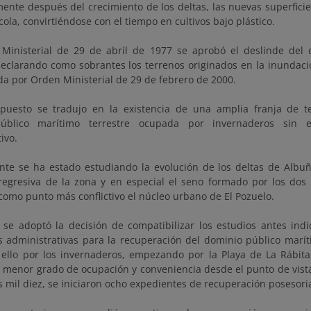
ente después del crecimiento de los deltas, las nuevas superfici
cola, convirtiéndose con el tiempo en cultivos bajo plástico.
Ministerial de 29 de abril de 1977 se aprobó el deslinde del 
 declarando como sobrantes los terrenos originados en la inundac
ada por Orden Ministerial de 29 de febrero de 2000.
puesto se tradujo en la existencia de una amplia franja de te
úblico marítimo terrestre ocupada por invernaderos sin el
ivo.
nte se ha estado estudiando la evolución de los deltas de Albuñ
regresiva de la zona y en especial el seno formado por los dos 
como punto más conflictivo el núcleo urbano de El Pozuelo.
 se adoptó la decisión de compatibilizar los estudios antes indi
s administrativas para la recuperación del dominio público marít
a ello por los invernaderos, empezando por la Playa de La Rábita
e menor grado de ocupación y conveniencia desde el punto de vista 
s mil diez, se iniciaron ocho expedientes de recuperación posesori