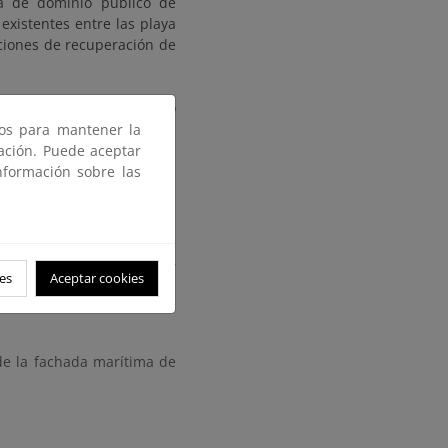
ia de dominio público de
existentes entre las playa
uciones de recuperación de
s instalaciones de cultivo
ficie libre que cuenta con
ros para mantener la
 a la que ha sido sometida,
gación. Puede aceptar
nformación sobre las
incluyendo el estudio de la
s necesarias para alcanzar
es
Aceptar cookies
osta resultante.
de la fachada marítima de