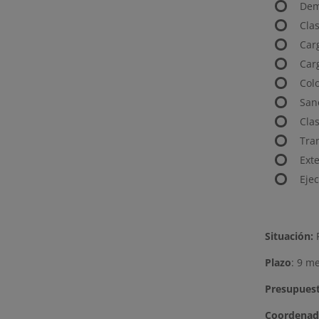
Demo
Cla
Car
Car
Col
San
Cla
Tra
Ext
Eje
Situación:
P
Plazo
: 9 m
Presupuest
Coordenad