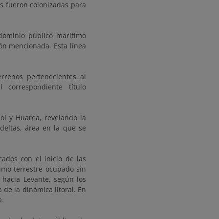
es fueron colonizadas para
dominio público marítimo
ión mencionada. Esta línea
rrenos pertenecientes al
 correspondiente título
ol y Huarea, revelando la
deltas, área en la que se
cados con el inicio de las
imo terrestre ocupado sin
 hacia Levante, según los
de la dinámica litoral. En
a.