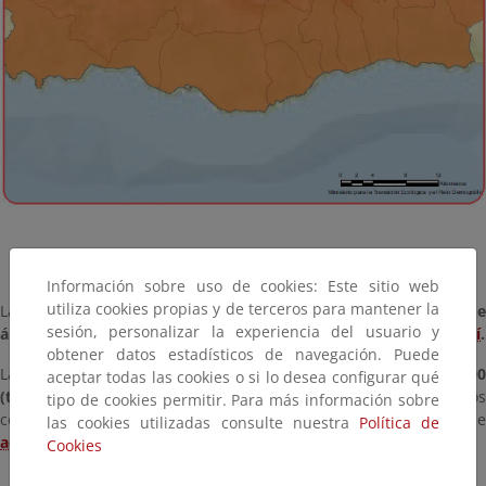
Información sobre uso de cookies: Este sitio web
utiliza cookies propias y de terceros para mantener la
La
relación completa de espacios protegidos Red Natura 2000 d
sesión, personalizar la experiencia del usuario y
ámbito marino competencia del MITECO
puede consultarse
aquí
.
obtener datos estadísticos de navegación. Puede
La
relación completa de espacios protegidos Red Natura 2000
aceptar todas las cookies o si lo desea configurar qué
(terrestres y marinos) en España
incluyendo los espacio
tipo de cookies permitir. Para más información sobre
competencia de las comunidades autónomas puede consultarse
las cookies utilizadas consulte nuestra
Política de
aquí
.
Cookies