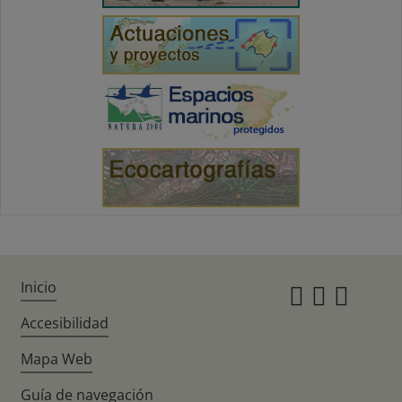
Inicio
Instagr
Twitte
Fac
Accesibilidad
Mapa Web
Guía de navegación