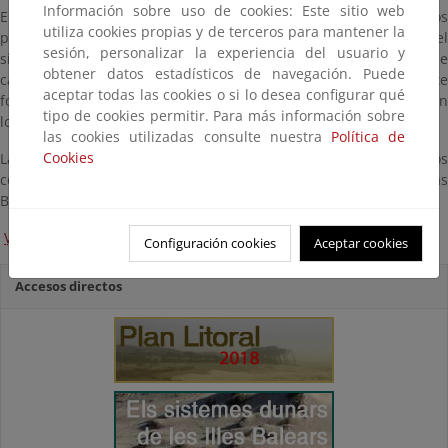
Información sobre uso de cookies: Este sitio web
En una segunda parte se lleva a cabo un recorrido a través de los
utiliza cookies propias y de terceros para mantener la
principales sistemas dunares de las Islas Baleares, mediante el
sesión, personalizar la experiencia del usuario y
sistema de una ficha básica con las características esenciales de
obtener datos estadísticos de navegación. Puede
cada uno de ellos. Esa parte del trabajo se ha ilustrado mediante
aceptar todas las cookies o si lo desea configurar qué
fotografías representativas, así como mapas e imágenes aéreas en
tipo de cookies permitir. Para más información sobre
los que se localizan los mismos.
las cookies utilizadas consulte nuestra
Política de
Cookies
Las fotografías y ejemplos corresponden, incluso en los
contenidos de carácter general al ámbito territorial de las Islas
Baleares.
Ver presentación (en catalán)
Configuración cookies
Aceptar cookies
Accesos directos