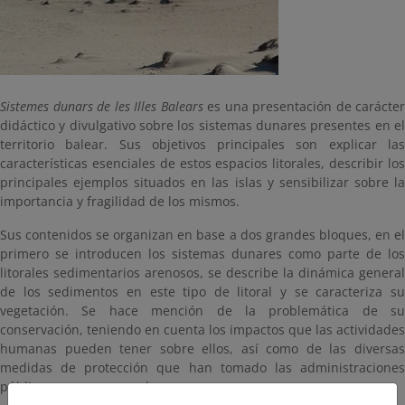
Sistemes dunars de les Illes Balears
es una presentación de carácter
didáctico y divulgativo sobre los sistemas dunares presentes en el
territorio balear. Sus objetivos principales son explicar las
características esenciales de estos espacios litorales, describir los
principales ejemplos situados en las islas y sensibilizar sobre la
importancia y fragilidad de los mismos.
Sus contenidos se organizan en base a dos grandes bloques, en el
primero se introducen los sistemas dunares como parte de los
litorales sedimentarios arenosos, se describe la dinámica general
de los sedimentos en este tipo de litoral y se caracteriza su
vegetación. Se hace mención de la problemática de su
conservación, teniendo en cuenta los impactos que las actividades
humanas pueden tener sobre ellos, así como de las diversas
medidas de protección que han tomado las administraciones
públicas para preservarlos.