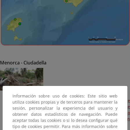
Menorca - Ciudadella
Información sobre uso de cookies: Este sitio web
Proyecto de eliminación del alto riesgo de incendio y de
utiliza cookies propias y de terceros para mantener la
reparación de los daños ocasionados por el tornado de
sesión, personalizar la experiencia del usuario y
abril de 2017 en las fincas adscritas al dominio público
obtener datos estadísticos de navegación. Puede
marítimo-terrestre de Santa Ana y Navidaleta (En
aceptar todas las cookies o si lo desea configurar qué
ejecución, 2017)
tipo de cookies permitir. Para más información sobre