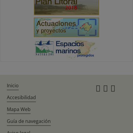
Inicio
Instagr
Twitte
Fac
Accesibilidad
Mapa Web
Guía de navegación
Aviso legal