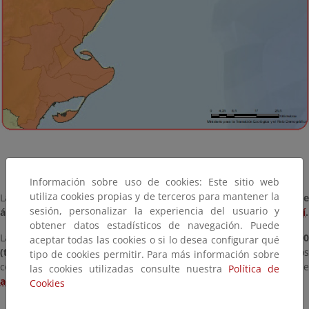
Información sobre uso de cookies: Este sitio web
utiliza cookies propias y de terceros para mantener la
La
relación completa de espacios protegidos Red Natura 2000 d
sesión, personalizar la experiencia del usuario y
ámbito marino competencia del MITECO
puede consultarse
aquí
.
obtener datos estadísticos de navegación. Puede
La
relación completa de espacios protegidos Red Natura 2000
aceptar todas las cookies o si lo desea configurar qué
(terrestres y marinos) en España
incluyendo los espacio
tipo de cookies permitir. Para más información sobre
competencia de las comunidades autónomas puede consultarse
las cookies utilizadas consulte nuestra
Política de
aquí
.
Cookies