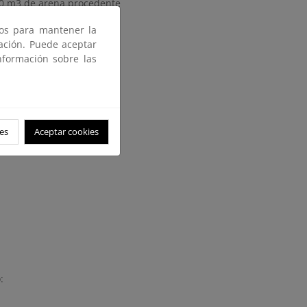
,00 m3 de arena procedente
ros para mantener la
gación. Puede aceptar
nformación sobre las
es
Aceptar cookies
: