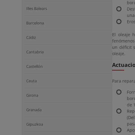
bord
Illes Balears
Des
una
Ero
Barcelona
El oleaje 
Cádiz
fenómenos 
un déficit
Cantabria
oleaje.
Actuaci
Castellón
Ceuta
Para repara
For
Girona
bor
de 
Granada
Rep
(De
pasa
Gipuzkoa
Apo