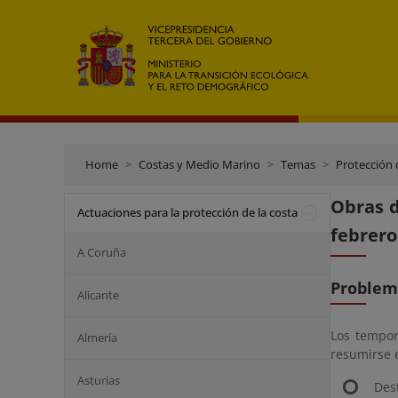
Home
Costas y Medio Marino
Temas
Protección 
Obras d
Actuaciones para la protección de la costa
febrero
A Coruña
Problem
Alicante
Los tempor
Almería
resumirse 
Asturias
Des