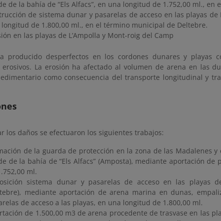
e de la bahía de “Els Alfacs”, en una longitud de 1.752,00 ml., en
trucción de sistema dunar y pasarelas de acceso en las playas de
 longitud de 1.800,00 ml., en el término municipal de Deltebre.
sión en las playas de L’Ampolla y Mont-roig del Camp
ha producido desperfectos en los cordones dunares y playas 
erosivos. La erosión ha afectado al volumen de arena en las d
 sedimentario como consecuencia del transporte longitudinal y tr
ones
r los daños se efectuaron los siguientes trabajos:
mación de la guarda de protección en la zona de las Madalenes y 
de de la bahía de “Els Alfacs” (Amposta), mediante aportación de
1.752,00 ml.
osición sistema dunar y pasarelas de acceso en las playas 
ltebre), mediante aportación de arena marina en dunas, empali
relas de acceso a las playas, en una longitud de 1.800,00 ml.
rtación de 1.500,00 m3 de arena procedente de trasvase en las pl