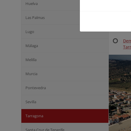
Huelva
Las Palmas
Lugo
Dem
Málaga
Tarr
Melilla
Murcia
Pontevedra
Sevilla
Tarragona
Santa Cruz de Tenerife