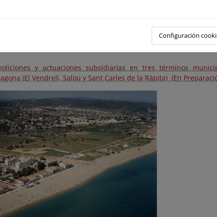
Configuración cooki
oliciones y actuaciones subsidiarias en tres términos munici
agona (El Vendrell, Salou y Sant Carles de la Ràpita) (En Preparaci