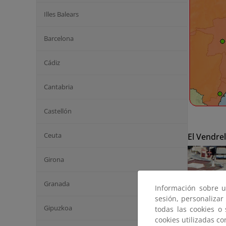
Illes Balears
Barcelona
Cádiz
Cantabria
Castellón
Ceuta
El Vendrel
Girona
Granada
Información sobre u
sesión, personalizar
Gipuzkoa
todas las cookies o
cookies utilizadas c