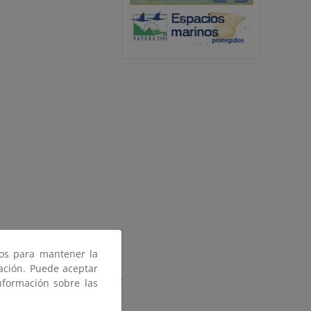
ros para mantener la
gación. Puede aceptar
nar, Sant Jaume d’Enveja,
nformación sobre las