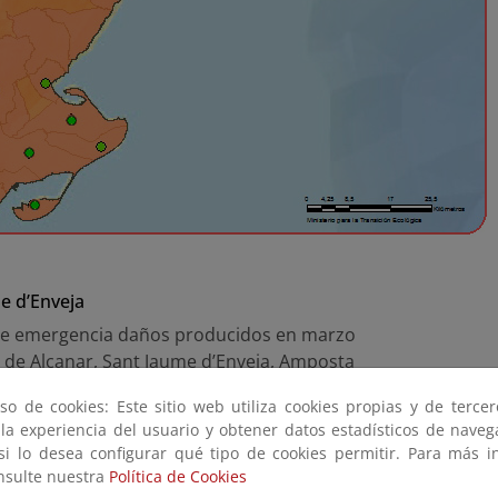
e d’Enveja
so de cookies: Este sitio web utiliza cookies propias y de terce
 la experiencia del usuario y obtener datos estadísticos de nave
as de emergencia daños producidos en marzo 2015 (T.M. de Alca
 si lo desea configurar qué tipo de cookies permitir. Para más i
osta y Deltebre) (Terminada, 2015)
onsulte nuestra
Política de Cookies