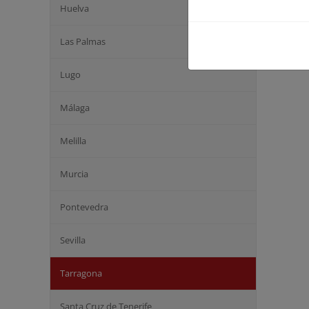
Huelva
Las Palmas
Lugo
Málaga
Melilla
Murcia
Pontevedra
Sevilla
Tarragona
Santa Cruz de Tenerife