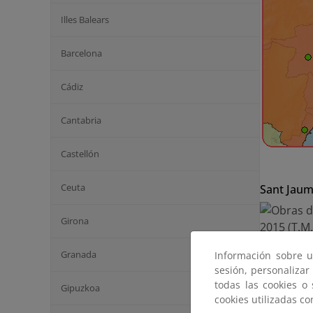
Illes Balears
Barcelona
Cádiz
Cantabria
Castellón
Ceuta
Sant Jaum
Girona
Granada
Información sobre u
sesión, personalizar
Obr
todas las cookies o
Gipuzkoa
Amp
cookies utilizadas c