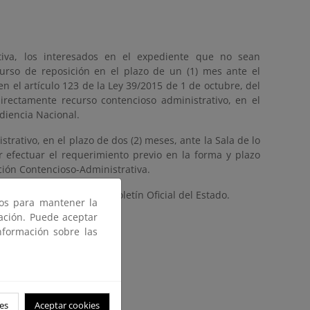
tiva, los interesados en el expediente que no sean
curso de reposición en el plazo de un (1) mes ante el
 el artículo 123 de la Ley 39/2015 de 1 de octubre, del
irectamente recurso contencioso administrativo, en el
udiencia Nacional.
rativo, en el plazo de dos (2) meses, ante la Sala de lo
r efectuar el requerimiento previo en la forma y plazo
cción Contencioso-Administrativa.
n de este anuncio en el Boletín Oficial del Estado.
ros para mantener la
gación. Puede aceptar
nformación sobre las
es
Aceptar cookies