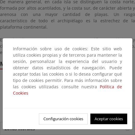
De manera general, en cada isla se distinguen la costa norte,
formada por altos acantilados, y la costa sur, de carácter abierta y
arenosa con una mayor cantidad de playas. Un rasgo
característico de todo el archipiélago es la estrechez de la
plataforma continental.
El archipiélago canario, por razones orográficas, geológicas y
climáticas, presenta ecosistemas únicos en el continente europeo,
Información sobre uso de cookies: Este sitio web
enmarcados dentro de la Región Macaronésica.
utiliza cookies propias y de terceros para mantener la
sesión, personalizar la experiencia del usuario y
Más zonas geográficas (clasificación geográfica)
obtener datos estadísticos de navegación. Puede
aceptar todas las cookies o si lo desea configurar qué
Zona Cantábrica y Galicia
tipo de cookies permitir. Para más información sobre
las cookies utilizadas consulte nuestra
Política de
Zona Suratlántica Andaluza
Cookies
Zona Mediterránea Andaluza
Costa Mediterránea de Murcia, Valencia y Cataluña
Costa de las Islas Baleares
Configuración cookies
Aceptar cookies
Zonas litorales