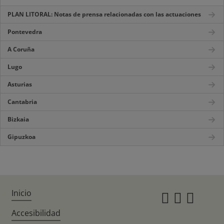
PLAN LITORAL: Notas de prensa relacionadas con las actuaciones
Pontevedra
A Coruña
Lugo
Asturias
Cantabria
Bizkaia
Gipuzkoa
Inicio
Instagr
Twitte
Fac
Accesibilidad