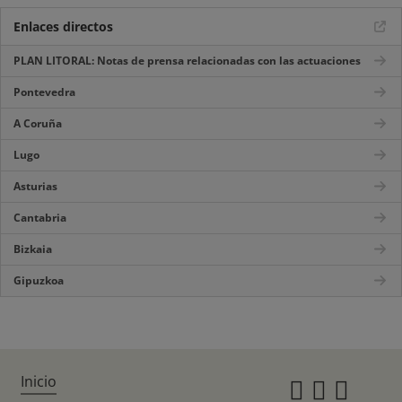
Enlaces directos
PLAN LITORAL: Notas de prensa relacionadas con las actuaciones
Pontevedra
A Coruña
Lugo
Asturias
Cantabria
Bizkaia
Gipuzkoa
Inicio
Instagr
Twitte
Fac