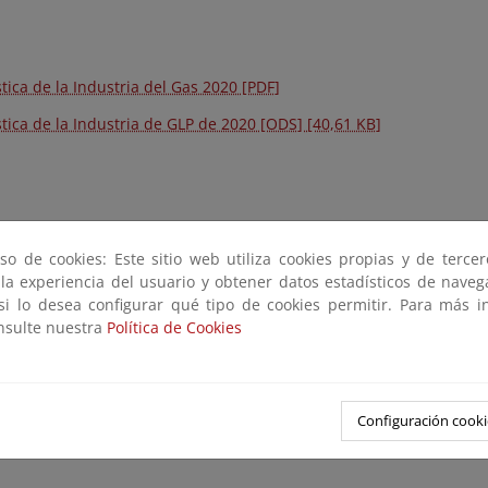
stica de la Industria del Gas 2020 [PDF]
stica de la Industria de GLP de 2020 [ODS] [40,61 KB]
stica de la Industria del Gas 2019 [PDF]
so de cookies: Este sitio web utiliza cookies propias y de terce
 la experiencia del usuario y obtener datos estadísticos de nave
stica de la industria GLP de 2019 [ODS] [40,7 KB]
 si lo desea configurar qué tipo de cookies permitir. Para más i
onsulte nuestra
Política de Cookies
Configuración cooki