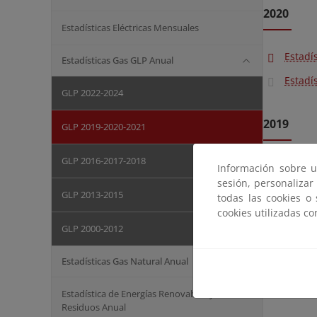
2020
Estadísticas Eléctricas Mensuales
Estadí
Estadísticas Gas GLP Anual
Estadí
GLP 2022-2024
2019
GLP 2019-2020-2021
GLP 2016-2017-2018
Estadí
Información sobre u
sesión, personalizar
Estadí
GLP 2013-2015
todas las cookies o
cookies utilizadas c
GLP 2000-2012
Estadísticas Gas Natural Anual
Estadística de Energías Renovables y
Residuos Anual