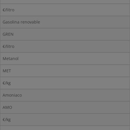
€/litro
Gasolina renovable
GREN
€/litro
Metanol
MET
€/kg
Amoniaco
AMO
€/kg