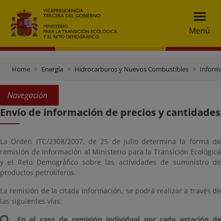
Menú
Home
Energía
Hidrocarburos y Nuevos Combustibles
Informa
Navegación
Envío de información de precios y cantidades
La Orden ITC/2308/2007, de 25 de julio determina la forma de
remisión de información al Ministerio para la Transición Ecológica
y el Reto Demográfico sobre las actividades de suministro de
productos petrolíferos.
La remisión de la citada información, se podrá realizar a través de
las siguientes vías:
En el caso de remisión individual por cada estación de