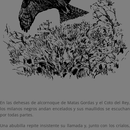
En las dehesas de alcornoque de Matas Gordas y el Coto del Rey,
los milanos negros andan encelados y sus maullidos se escuchan
por todas partes.
Una abubilla repite insistente su llamada y, junto con los críalos,