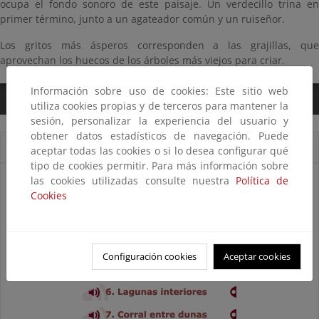
ocupa el fondo sonoro de este paisaje. Un verdecillo trina en
primer término, junto a un agateador común y un ruiseñor.
Los gritos más ásperos corresponden a las grajillas, que
aprovechan los huecos de los árboles más viejos para criar.
Información sobre uso de cookies: Este sitio web
0:00
/
3:04
utiliza cookies propias y de terceros para mantener la
sesión, personalizar la experiencia del usuario y
obtener datos estadísticos de navegación. Puede
Cortes sonoros
aceptar todas las cookies o si lo desea configurar qué
tipo de cookies permitir. Para más información sobre
las cookies utilizadas consulte nuestra
Política de
Cookies
Configuración cookies
Aceptar cookies