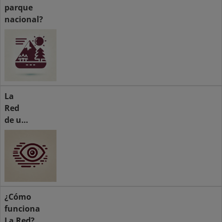
parque
nacional?
La
Red
de un
vistazo
¿Cómo
funciona
La Red?