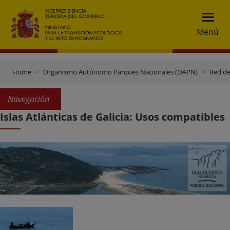
Menú
Home
Organismo Autónomo Parques Nacionales (OAPN)
Red de
Navegación
Islas Atlánticas de Galicia: Usos compatibles