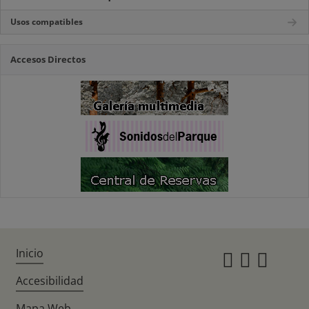
Usos compatibles
Accesos Directos
Inicio
Instagr
Twitte
Fac
Accesibilidad
Mapa Web