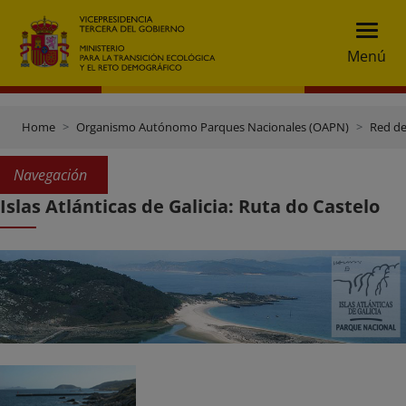
Menú
Home
Organismo Autónomo Parques Nacionales (OAPN)
Red de
Navegación
Islas Atlánticas de Galicia: Ruta do Castelo