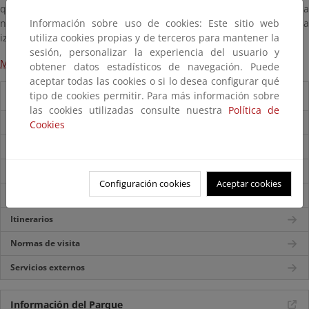
que gustan disfrutar de una buena sombra y el silencio de la
Información sobre uso de cookies: Este sitio web
naturaleza. De ahí saldremos a la pista de Melide que hacia la
utiliza cookies propias y de terceros para mantener la
izquierda nos conduce de nuevo al pueblo.
sesión, personalizar la experiencia del usuario y
Mapa de los itinerarios de Ons
obtener datos estadísticos de navegación. Puede
aceptar todas las cookies o si lo desea configurar qué
tipo de cookies permitir. Para más información sobre
Guía del visitante
las cookies utilizadas consulte nuestra
Política de
Folleto del parque
Cookies
Accesos
Mapa del Parque
Configuración cookies
Aceptar cookies
Centros de visitantes
Itinerarios
Normas de visita
Servicios externos
Información del Parque