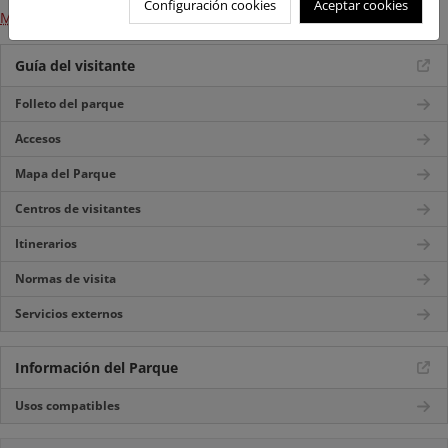
Configuración cookies
Aceptar cookies
Mapa de los itinerarios de Cíes
Guía del visitante
Folleto del parque
Accesos
Mapa del Parque
Centros de visitantes
Itinerarios
Normas de visita
Servicios externos
Información del Parque
Usos compatibles