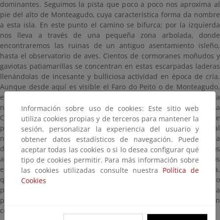
dominantes. Seguimos la pista que poco a poco nos aproxima al
pie del alto de Monteagudo, cuya característica forma da nombre
a esta isla. En este punto el camino se bifurca; por la izquierda
nos lleva a través de una pequeña zona arbolada, donde
encontraremos las ruinas de un antiguo asentamiento isleño,
hasta el observatorio de aves. Cientos de cormoranes moñudos y
gaviotas patiamarillas se concentran en estas escarpadas laderas
llenándolas de incesante y bulliciosa actividad en época de cría.
Aunque desde aquí es visible el Faro do Peito o de Monteagudo,
es necesario retroceder un poco y descender por una senda a
nuestra izquierda que enlaza con el camino que lleva hasta él. La
Información sobre uso de cookies: Este sitio web
Costa da Vela y Cabo Home, tan sólo a 2,5 km, convierten a este
utiliza cookies propias y de terceros para mantener la
punto en el lugar del archipiélago más cercano al continente, y al
sesión, personalizar la experiencia del usuario y
norte se divisa el suave perfil de la isla de Ons, protegiendo la Ría
obtener datos estadísticos de navegación. Puede
de Pontevedra. Bajando por una pequeña pista de cemento, nos
aceptar todas las cookies o si lo desea configurar qué
acercamos a una pequeña furna, cueva marina producida por los
tipo de cookies permitir. Para más información sobre
embates de las olas y la particular estructura de la roca granítica,
las cookies utilizadas consulte nuestra
Política de
que hace que se fracture de forma vertical. En este entorno
Cookies
podemos observar plantas como la hierba de enamorar (Armeria
pubigera) y el hinojo marino (Chritmum maritimum), que soportan
condiciones de alta salinidad y viven entre las rocas.